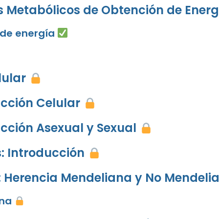
os Metabólicos de Obtención de Ener
g
 de ene
rgía
lular
ucción Celular
ucción Asexual y Sexual
s: Introducción
es: Herencia Mendeliana y No Mendel
ana