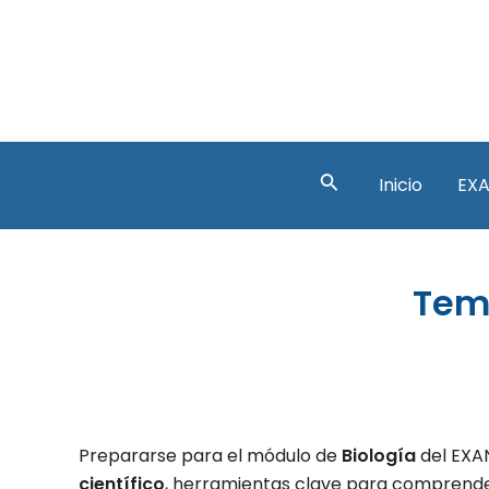
Ir
al
contenido
Buscar
Inicio
EXA
Tema
Prepararse para el módulo de
Biología
del EXAN
científico
, herramientas clave para comprender