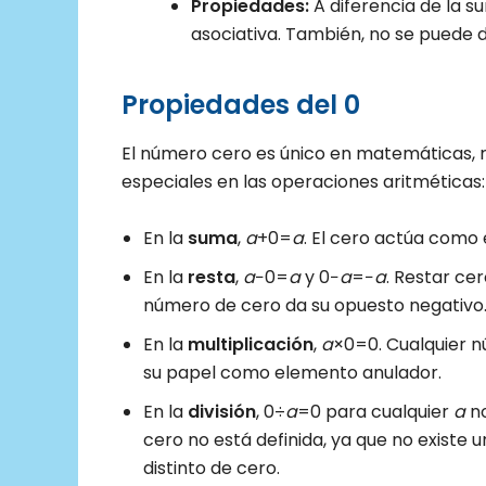
Propiedades:
A diferencia de la su
asociativa. También, no se puede di
Propiedades del 0
El número cero es único en matemáticas, 
especiales en las operaciones aritméticas:
En la
suma
,
a
+0=
a
. El cero actúa como 
En la
resta
,
a
−0=
a
y 0−
a
=−
a
. Restar ce
número de cero da su opuesto negativo
En la
multiplicación
,
a
×0=0. Cualquier n
su papel como elemento anulador.
En la
división
, 0÷
a
=0 para cualquier
a
no
cero no está definida, ya que no existe
distinto de cero.