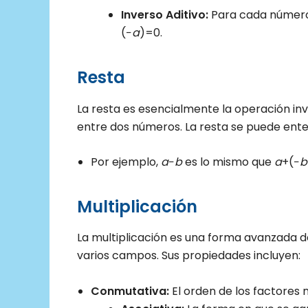
Inverso Aditivo:
Para cada núme
(−
a
)=0.
Resta
La resta es esencialmente la operación inve
entre dos números. La resta se puede ent
Por ejemplo,
a
−
b
es lo mismo que
a
+(−
b
Multiplicación
La multiplicación es una forma avanzada de
varios campos. Sus propiedades incluyen:
Conmutativa:
El orden de los factores 