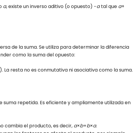
ro
a
, existe un inverso aditivo (o opuesto) −
a
tal que
a
+
rsa de la suma. Se utiliza para determinar la diferencia
ender como la suma del opuesto:
). La resta no es conmutativa ni asociativa como la suma.
 suma repetida. Es eficiente y ampliamente utilizada en
no cambia el producto, es decir,
a
×
b
=
b
×
a
.