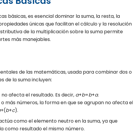
cas Básicas
s básicas, es esencial dominar la suma, la resta, la
 propiedades únicas que facilitan el cálculo y la resolución
stributiva de la multiplicación sobre la suma permite
rtes más manejables.
entales de las matemáticas, usada para combinar dos o
s de la suma incluyen:
no afecta el resultado. Es decir,
a
+
b
=
b
+
a
.
o más números, la forma en que se agrupan no afecta e
a
+(
b
+
c
).
actúa como el elemento neutro en la suma, ya que
da como resultado el mismo número.