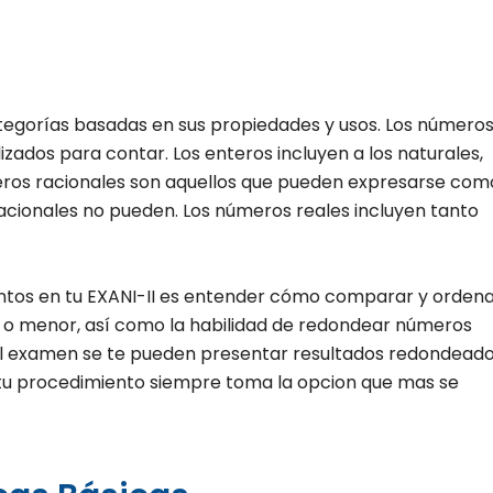
ategorías basadas en sus propiedades y usos. Los número
tilizados para contar. Los enteros incluyen a los naturales,
meros racionales son aquellos que pueden expresarse com
racionales no pueden. Los números reales incluyen tanto
ntos en tu EXANI-II es entender cómo comparar y orden
r o menor, así como la habilidad de redondear números
n el examen se te pueden presentar resultados redondead
e tu procedimiento siempre toma la opcion que mas se