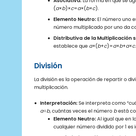
Asociativa:
La forma en que se agr
(
a
×
b
)×
c
=
a
×(
b
×
c
).
Elemento Neutro:
El número uno es
número multiplicado por uno da c
Distributiva de la Multiplicación 
establece que
a
×(
b
+
c
)=
a
×
b
+
a
×
c
.
División
La división es la operación de repartir o div
multiplicación.
Interpretación:
Se interpreta como “cuá
a
÷
b
, cuántas veces el número
b
está co
Elemento Neutro:
Al igual que en la
cualquier número dividido por 1 es 