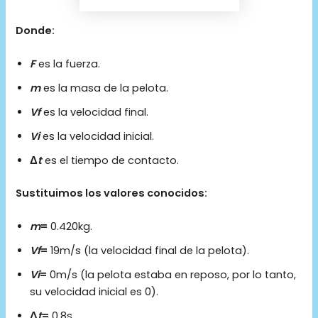
Donde:
F
es la fuerza.
m
es la masa de la pelota.
Vf
es la velocidad final.
Vi
es la velocidad inicial.
Δ
t
es el tiempo de contacto.
Sustituimos los valores conocidos:
m
=
0.420kg.
Vf
​=
19m/s (la velocidad final de la pelota).
Vi
​=
0m/s (la pelota estaba en reposo, por lo tanto,
su velocidad inicial es 0).
Δ
t
=
0.8s.