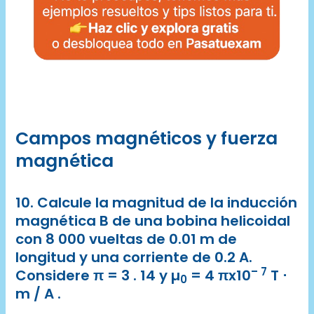
Campos magnéticos y fuerza
magnética
10. Calcule la magnitud de la inducción
magnética B de una bobina helicoidal
con 8 000 vueltas de 0.01 m de
longitud y una corriente de 0.2 A.
– 7
Considere π = 3 . 14 y µ
= 4 πx10
T ⋅
0
m / A .