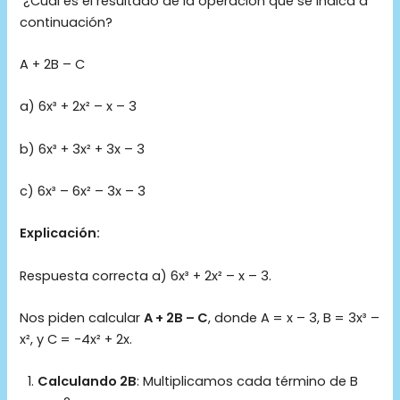
¿Cuál es el resultado de la operación que se indica a
continuación?
A + 2B – C
a) 6x³ + 2x² – x – 3
b) 6x³ + 3x² + 3x – 3
c) 6x³ – 6x² – 3x – 3
Explicación:
Respuesta correcta a) 6x³ + 2x² – x – 3.
Nos piden calcular
A + 2B – C
, donde A = x – 3, B = 3x³ –
x², y C = -4x² + 2x.
Calculando 2B
: Multiplicamos cada término de B