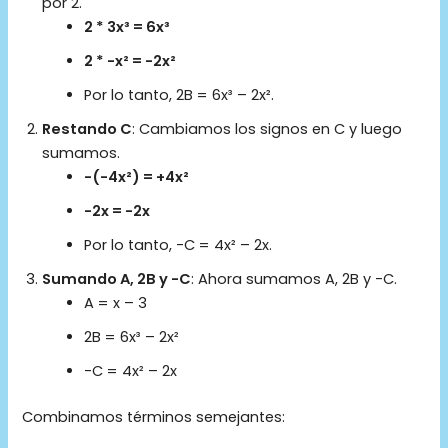
por 2.
2 * 3x³ = 6x³
2 * -x² = -2x²
Por lo tanto, 2B = 6x³ – 2x².
Restando C
: Cambiamos los signos en C y luego
sumamos.
-(-4x²) = +4x²
-2x = -2x
Por lo tanto, -C = 4x² – 2x.
Sumando A, 2B y -C
: Ahora sumamos A, 2B y -C.
A = x – 3
2B = 6x³ – 2x²
-C = 4x² – 2x
Combinamos términos semejantes: