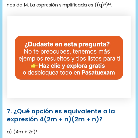
nos da 14. La expresión simplificada es ((q)⁹)¹⁴.
7. ¿Qué opción es equivalente a la
expresión 4(2m + n)(2m + n)?
a) (4m + 2n)²