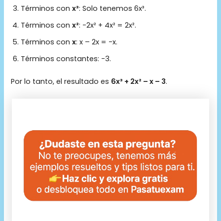
Términos con
x³
: Solo tenemos 6x³.
Términos con
x²
: -2x² + 4x² = 2x².
Términos con
x
: x – 2x = -x.
Términos constantes: -3.
Por lo tanto, el resultado es
6x³ + 2x² – x – 3
.