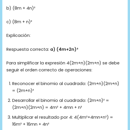
b) (8m + 4n)²
c) (8m + n)²
Explicación:
Respuesta correcta:
a) (4m+2n)²
Para simplificar la expresión 4(2m+n)(2m+n) se debe
seguir el orden correcto de operaciones:
Reconocer el binomio al cuadrado: (2m+n)(2m+n)
= (2m+n)²
Desarrollar el binomio al cuadrado: (2m+n)² =
(2m+n)(2m+n) = 4m² + 4mn + n²
Multiplicar el resultado por 4: 4(4m²+4mn+n²) =
16m² + 16mn + 4n²