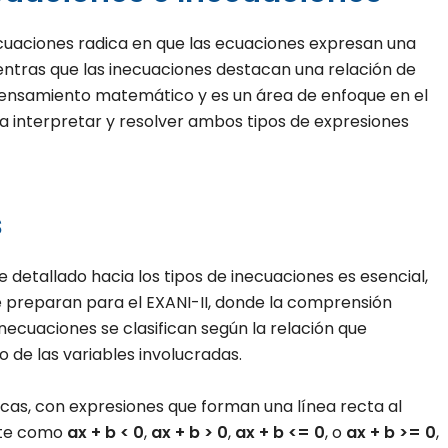
ecuaciones radica en que las ecuaciones expresan una
entras que las inecuaciones destacan una relación de
 pensamiento matemático y es un área de enfoque en el
ra interpretar y resolver ambos tipos de expresiones
s
detallado hacia los tipos de inecuaciones es esencial,
 preparan para el EXANI-II, donde la comprensión
necuaciones se clasifican según la relación que
 de las variables involucradas.
cas, con expresiones que forman una línea recta al
nte como
ax + b < 0
,
ax + b > 0
,
ax + b <= 0
, o
ax + b >= 0
,