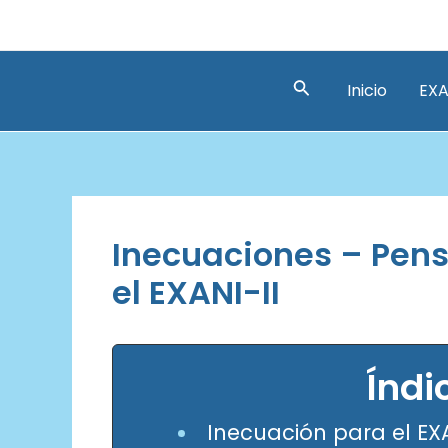
Ir
al
contenido
Buscar
Inicio
EXA
Inecuaciones – Pen
el EXANI-II
Índi
Inecuación para el EXA