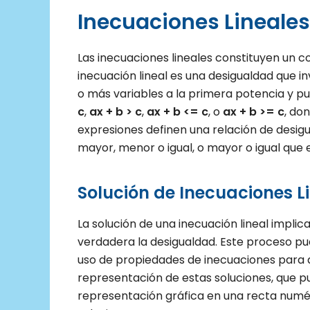
Inecuaciones Lineales 
Las inecuaciones lineales constituyen un
inecuación lineal es una desigualdad que in
o más variables a la primera potencia y 
c
,
ax + b > c
,
ax + b <= c
, o
ax + b >= c
, do
expresiones definen una relación de desig
mayor, menor o igual, o mayor o igual que e
Solución de Inecuaciones L
La solución de una inecuación lineal implic
verdadera la desigualdad. Este proceso pue
uso de propiedades de inecuaciones para ai
representación de estas soluciones, que p
representación gráfica en una recta numéri