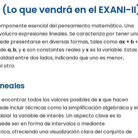
(Lo que vendrá en el EXANI-II
 componente esencial del pensamiento matemático. Una
volucra expresiones lineales. Se caracteriza por tener un
puede presentarse en diversas formas, tales como
ax + b <
nde
a
,
b
, y
c
son constantes reales y
x
es la variable. Estas
ualdad entre dos lados, indicando que uno es menor,
l otro.
ineales
a encontrar todos los valores posibles de
x
que hacen
de incluir técnicas como la simplificación algebraica y e
slar la variable de interés. Un aspecto clave es la
uede ser en forma de intervalos o mediante
ca, ofreciendo una visualización clara del conjunto de