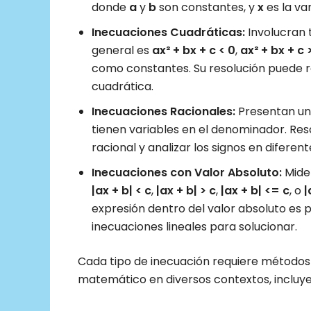
donde
a
y
b
son constantes, y
x
es la var
Inecuaciones Cuadráticas:
Involucran 
general es
ax² + bx + c < 0
,
ax² + bx + c 
como constantes. Su resolución puede r
cuadrática.
Inecuaciones Racionales:
Presentan una
tienen variables en el denominador. Res
racional y analizar los signos en diferen
Inecuaciones con Valor Absoluto:
Miden
|ax + b| < c
,
|ax + b| > c
,
|ax + b| <= c
, o
|
expresión dentro del valor absoluto es p
inecuaciones lineales para solucionar.
Cada tipo de inecuación requiere métodos e
matemático en diversos contextos, incluyen