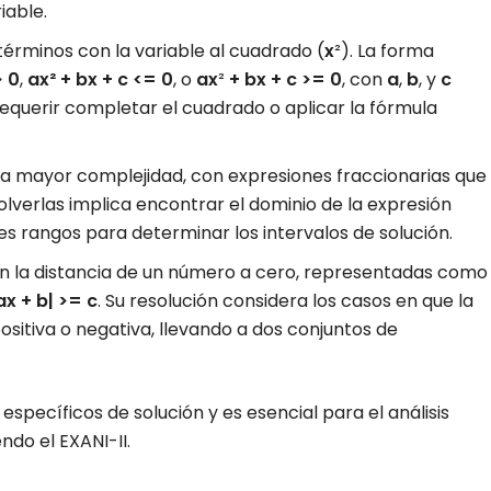
iable.
términos con la variable al cuadrado (
x
²). La forma
> 0
,
ax² + bx + c <= 0
, o
ax
²
+ bx + c >= 0
, con
a
,
b
, y
c
equerir completar el cuadrado o aplicar la fórmula
 mayor complejidad, con expresiones fraccionarias que
olverlas implica encontrar el dominio de la expresión
tes rangos para determinar los intervalos de solución.
 la distancia de un número a cero, representadas como
ax + b| >= c
. Su resolución considera los casos en que la
ositiva o negativa, llevando a dos conjuntos de
specíficos de solución y es esencial para el análisis
do el EXANI-II.