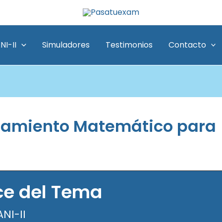
NI-II
Simuladores
Testimonios
Contacto
samiento Matemático para
ce del Tema
NI-II