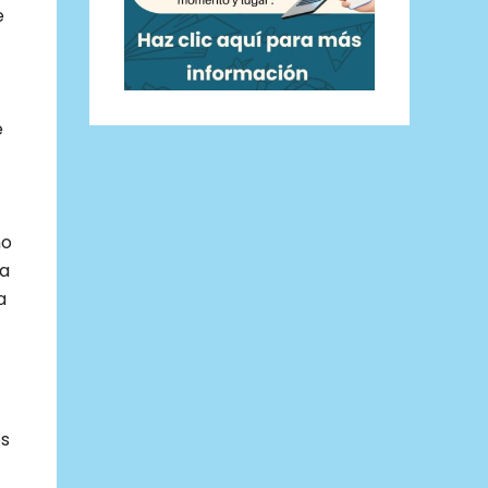
e
e
ño
la
a
os