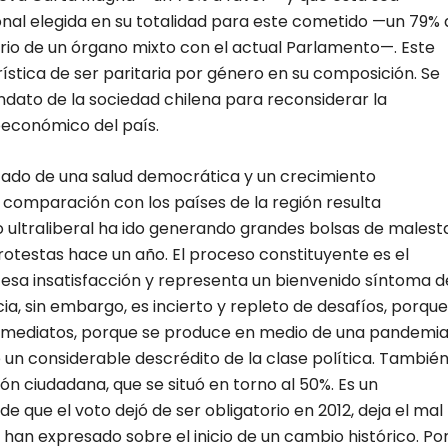
nal elegida en su totalidad para este cometido —un 79% 
ario de un órgano mixto con el actual Parlamento—. Este
stica de ser paritaria por género en su composición. Se
ndato de la sociedad chilena para reconsiderar la
ioeconómico del país.
frutado de una salud democrática y un crecimiento
 comparación con los países de la región resulta
 ultraliberal ha ido generando grandes bolsas de malest
protestas hace un año. El proceso constituyente es el
al esa insatisfacción y representa un bienvenido síntoma d
cia, sin embargo, es incierto y repleto de desafíos, porque
nmediatos, porque se produce en medio de una pandemi
 un considerable descrédito de la clase política. Tambié
ón ciudadana, que se situó en torno al 50%. Es un
de que el voto dejó de ser obligatorio en 2012, deja el mal
 han expresado sobre el inicio de un cambio histórico. Po