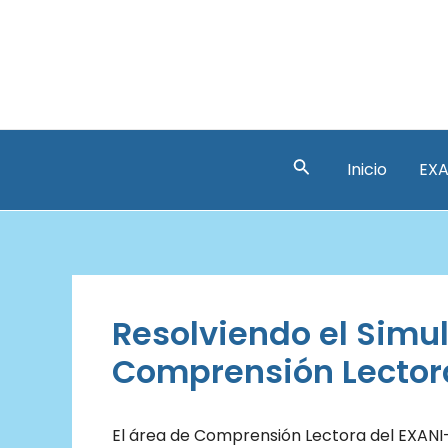
Ir
al
contenido
Buscar
Inicio
EXA
Resolviendo el Simul
Comprensión Lecto
El área de Comprensión Lectora del EXANI-I