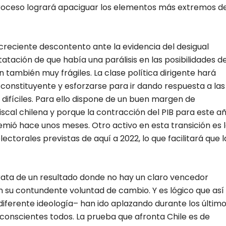
 proceso logrará apaciguar los elementos más extremos d
creciente descontento ante la evidencia del desigual
atación de que había una parálisis en las posibilidades d
 también muy frágiles. La clase política dirigente hará
constituyente y esforzarse para ir dando respuesta a las
ifíciles. Para ello dispone de un buen margen de
fiscal chilena y porque la contracción del PIB para este a
ió hace unos meses. Otro activo en esta transición es 
ectorales previstas de aquí a 2022, lo que facilitará que l
trata de un resultado donde no hay un claro vencedor
 en su contundente voluntad de cambio. Y es lógico que así
diferente ideología– han ido aplazando durante los últim
onscientes todos. La prueba que afronta Chile es de