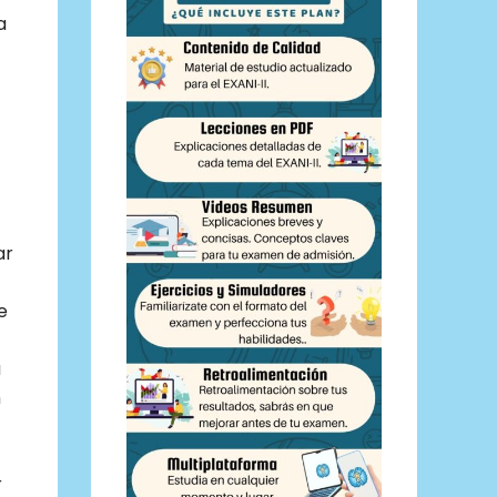
a
ar
e
a
n
r