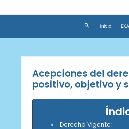
Ir
al
contenido
Buscar
Inicio
EXA
Acepciones del dere
positivo, objetivo y 
Índi
Derecho Vigente: