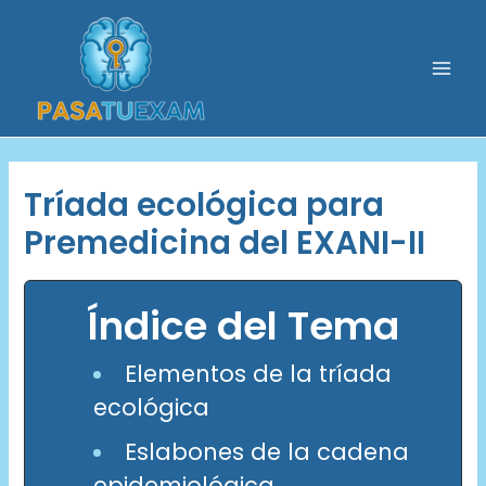
Ir
al
contenido
Mai
Men
Tríada ecológica para
Premedicina del EXANI-II
Índice del Tema
Elementos de la tríada
ecológica
Eslabones de la cadena
epidemiológica