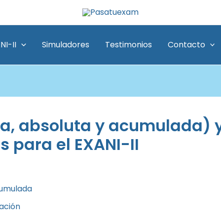
NI-II
Simuladores
Testimonios
Contacto
va, absoluta y acumulada) 
 para el EXANI-II
acumulada
ación