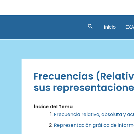
Ir
al
contenido
Buscar
Inicio
EXA
Frecuencias (Relati
sus representaciones
Índice del Tema
Frecuencia relativa, absoluta y 
Representación gráfica de inform