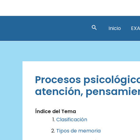
Ir
al
contenido
Buscar
Inicio
EXA
Procesos psicológic
atención, pensamien
Índice del Tema
Clasificación
Tipos de memoria